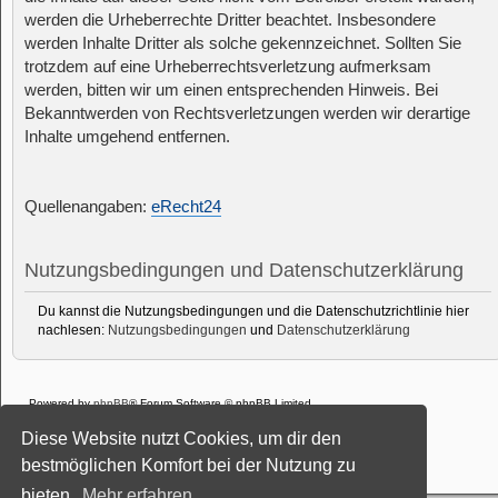
werden die Urheberrechte Dritter beachtet. Insbesondere
werden Inhalte Dritter als solche gekennzeichnet. Sollten Sie
trotzdem auf eine Urheberrechtsverletzung aufmerksam
werden, bitten wir um einen entsprechenden Hinweis. Bei
Bekanntwerden von Rechtsverletzungen werden wir derartige
Inhalte umgehend entfernen.
Quellenangaben:
eRecht24
Nutzungsbedingungen und Datenschutzerklärung
Du kannst die Nutzungsbedingungen und die Datenschutzrichtlinie hier
nachlesen:
Nutzungsbedingungen
und
Datenschutzerklärung
Powered by
phpBB
® Forum Software © phpBB Limited
Deutsche Übersetzung durch
phpBB.de
Diese Website nutzt Cookies, um dir den
Style: Black-Silver-Split by Joyce&Luna
phpBB-Style-Design
Datenschutz
|
Nutzungsbedingungen
bestmöglichen Komfort bei der Nutzung zu
bieten.
Mehr erfahren