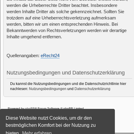
werden die Urheberrechte Dritter beachtet. Insbesondere
werden Inhalte Dritter als solche gekennzeichnet. Sollten Sie
trotzdem auf eine Urheberrechtsverletzung aufmerksam
werden, bitten wir um einen entsprechenden Hinweis. Bei
Bekanntwerden von Rechtsverletzungen werden wir derartige
Inhalte umgehend entfernen.
Quellenangaben:
eRecht24
Nutzungsbedingungen und Datenschutzerklärung
Du kannst die Nutzungsbedingungen und die Datenschutzrichtlinie hier
nachlesen:
Nutzungsbedingungen
und
Datenschutzerklärung
Powered by
phpBB
® Forum Software © phpBB Limited
Deutsche Übersetzung durch
phpBB.de
Diese Website nutzt Cookies, um dir den
Style: Black-Silver-Split by Joyce&Luna
phpBB-Style-Design
Datenschutz
|
Nutzungsbedingungen
bestmöglichen Komfort bei der Nutzung zu
bieten.
Mehr erfahren