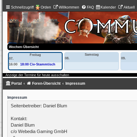
Schnellzugriff
Orden
Willkommen
FAQ
Kalender
Aktuell
Wochen-Übersicht
Samstag
Freitag
08.
09.
07.
16:00
18:00 Civ-Stammtisch
Anzeige der Termine für heute ausschalten
Portal
Foren-Übersicht
Impressum
Impressum
Seitenbetreiber: Daniel Blum
Kontakt:
Daniel Blum
c/o Webedia Gaming GmbH