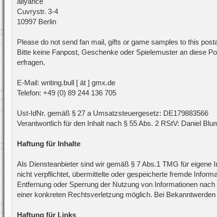
allyance
Cuvrystr. 3-4
10997 Berlin
Please do not send fan mail, gifts or game samples to this post
Bitte keine Fanpost, Geschenke oder Spielemuster an diese Pos
erfragen.
E-Mail: writing.bull [ ät ] gmx.de
Telefon: +49 (0) 89 244 136 705
Ust-IdNr. gemäß § 27 a Umsatzsteuergesetz: DE179883566
Verantwortlich für den Inhalt nach § 55 Abs. 2 RStV: Daniel Blu
Haftung für Inhalte
Als Diensteanbieter sind wir gemäß § 7 Abs.1 TMG für eigene I
nicht verpflichtet, übermittelte oder gespeicherte fremde Info
Entfernung oder Sperrung der Nutzung von Informationen nach d
einer konkreten Rechtsverletzung möglich. Bei Bekanntwerden
Haftung für Links