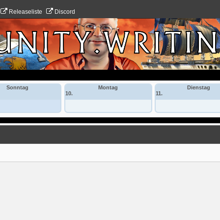
Releaseliste
Discord
Sonntag
Montag
Dienstag
10.
11.