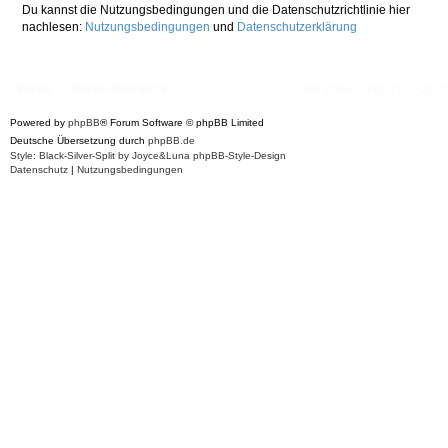
Du kannst die Nutzungsbedingungen und die Datenschutzrichtlinie hier
nachlesen:
Nutzungsbedingungen
und
Datenschutzerklärung
Portal
Foren-Übersicht
Alle Zeiten sind
UTC+02:0
Powered by
phpBB
® Forum Software © phpBB Limited
Deutsche Übersetzung durch
phpBB.de
Style: Black-Silver-Split by Joyce&Luna
phpBB-Style-Design
Datenschutz
|
Nutzungsbedingungen