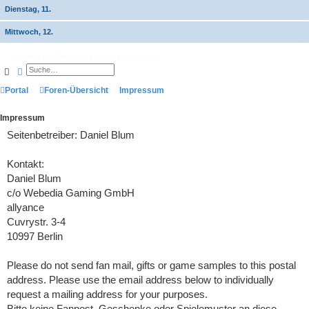
Dienstag, 11.
Mittwoch, 12.
Anzeige der Termine für heute ausschalten
Suche
Erweiterte Suche
Portal
Foren-Übersicht
Impressum
Impressum
Seitenbetreiber: Daniel Blum
Kontakt:
Daniel Blum
c/o Webedia Gaming GmbH
allyance
Cuvrystr. 3-4
10997 Berlin
Please do not send fan mail, gifts or game samples to this postal
address. Please use the email address below to individually
request a mailing address for your purposes.
Bitte keine Fanpost, Geschenke oder Spielemuster an diese