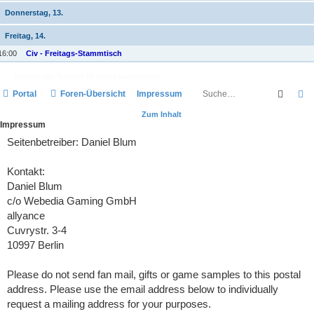
Donnerstag, 13.
Freitag, 14.
16:00
Civ - Freitags-Stammtisch
Anzeige der Termine für heute ausschalten
Suche
E
Portal
Foren-Übersicht
Impressum
Zum Inhalt
Impressum
Seitenbetreiber: Daniel Blum
Kontakt:
Daniel Blum
c/o Webedia Gaming GmbH
allyance
Cuvrystr. 3-4
10997 Berlin
Please do not send fan mail, gifts or game samples to this postal
address. Please use the email address below to individually
request a mailing address for your purposes.