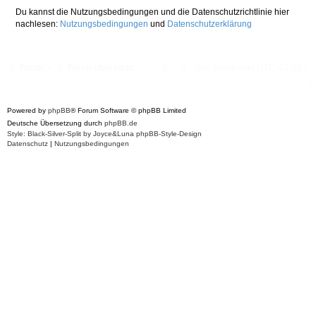
Du kannst die Nutzungsbedingungen und die Datenschutzrichtlinie hier
nachlesen:
Nutzungsbedingungen
und
Datenschutzerklärung
Portal
Foren-Übersicht
Alle Zeiten sind
UTC+02:00
Powered by
phpBB
® Forum Software © phpBB Limited
Deutsche Übersetzung durch
phpBB.de
Style: Black-Silver-Split by Joyce&Luna
phpBB-Style-Design
Datenschutz
|
Nutzungsbedingungen