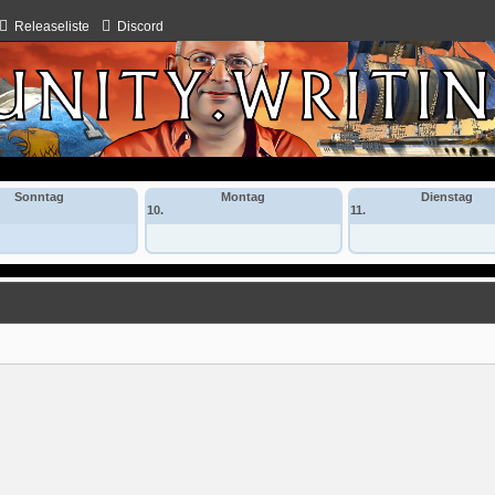
Releaseliste
Discord
Sonntag
Montag
Dienstag
10.
11.