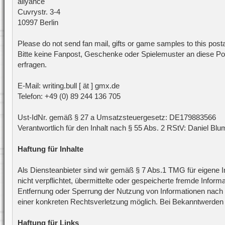
allyance
Cuvrystr. 3-4
10997 Berlin
Please do not send fan mail, gifts or game samples to this post
Bitte keine Fanpost, Geschenke oder Spielemuster an diese Pos
erfragen.
E-Mail: writing.bull [ ät ] gmx.de
Telefon: +49 (0) 89 244 136 705
Ust-IdNr. gemäß § 27 a Umsatzsteuergesetz: DE179883566
Verantwortlich für den Inhalt nach § 55 Abs. 2 RStV: Daniel Blu
Haftung für Inhalte
Als Diensteanbieter sind wir gemäß § 7 Abs.1 TMG für eigene I
nicht verpflichtet, übermittelte oder gespeicherte fremde Info
Entfernung oder Sperrung der Nutzung von Informationen nach d
einer konkreten Rechtsverletzung möglich. Bei Bekanntwerden
Haftung für Links