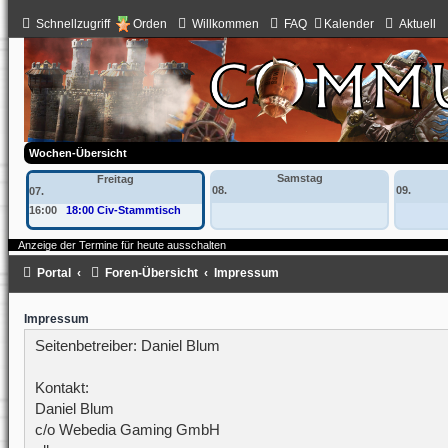
Schnellzugriff
Orden
Willkommen
FAQ
Kalender
Aktuell
Wochen-Übersicht
Samstag
Freitag
08.
09.
07.
16:00
18:00 Civ-Stammtisch
Anzeige der Termine für heute ausschalten
Portal
Foren-Übersicht
Impressum
Impressum
Seitenbetreiber: Daniel Blum
Kontakt:
Daniel Blum
c/o Webedia Gaming GmbH