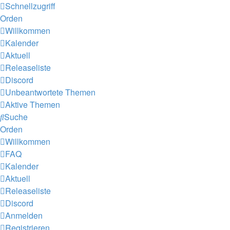
Schnellzugriff
Orden
Willkommen
Kalender
Aktuell
Releaseliste
Discord
Unbeantwortete Themen
Aktive Themen
Suche
Orden
Willkommen
FAQ
Kalender
Aktuell
Releaseliste
Discord
Anmelden
Registrieren