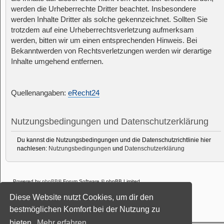
werden die Urheberrechte Dritter beachtet. Insbesondere
werden Inhalte Dritter als solche gekennzeichnet. Sollten Sie
trotzdem auf eine Urheberrechtsverletzung aufmerksam
werden, bitten wir um einen entsprechenden Hinweis. Bei
Bekanntwerden von Rechtsverletzungen werden wir derartige
Inhalte umgehend entfernen.
Quellenangaben:
eRecht24
Nutzungsbedingungen und Datenschutzerklärung
Du kannst die Nutzungsbedingungen und die Datenschutzrichtlinie hier
nachlesen:
Nutzungsbedingungen
und
Datenschutzerklärung
Powered by
phpBB
® Forum Software © phpBB Limited
Deutsche Übersetzung durch
phpBB.de
Diese Website nutzt Cookies, um dir den
Style: Black-Silver-Split by Joyce&Luna
phpBB-Style-Design
Datenschutz
|
Nutzungsbedingungen
bestmöglichen Komfort bei der Nutzung zu
bieten.
Mehr erfahren