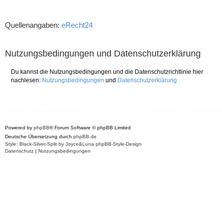
Quellenangaben:
eRecht24
Nutzungsbedingungen und Datenschutzerklärung
Du kannst die Nutzungsbedingungen und die Datenschutzrichtlinie hier
nachlesen:
Nutzungsbedingungen
und
Datenschutzerklärung
Portal
Foren-Übersicht
Alle Zeiten sind
UTC+02:0
Powered by
phpBB
® Forum Software © phpBB Limited
Deutsche Übersetzung durch
phpBB.de
Style: Black-Silver-Split by Joyce&Luna
phpBB-Style-Design
Datenschutz
|
Nutzungsbedingungen