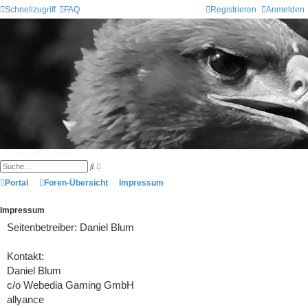
Schnellzugriff
FAQ
Registrieren
Anmelden
Termine anzeigen
E
S
r
u
w
Portal
Foren-Übersicht
c
Impressum
e
h
i
e
t
Impressum
e
r
Seitenbetreiber: Daniel Blum
t
e
S
u
Kontakt:
c
Daniel Blum
h
e
c/o Webedia Gaming GmbH
allyance