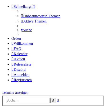
Schnellzugriff
Unbeantwortete Themen
Aktive Themen
Suche
Orden
Willkommen
FAQ
Kalender
Aktuell
Releaseliste
Discord
Anmelden
Registrieren
Termine anzeigen
Erweiterte
Suche
Suche