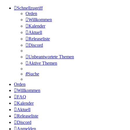
Schnellzugriff
Orden
Willkommen
Kalender
Aktuell
Releaseliste
Discord
Unbeantwortete Themen
Aktive Themen
Suche
Orden
Willkommen
FAQ
Kalender
Aktuell
Releaseliste
Discord
Anmelden