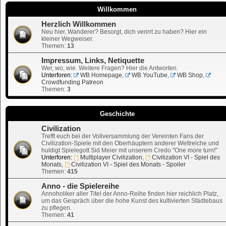
Willkommen
Herzlich Willkommen
Neu hier, Wanderer? Besorgt, dich verirrt zu haben? Hier ein
kleiner Wegweiser.
Themen:
13
Impressum, Links, Netiquette
Wer, wo, wie. Weitere Fragen? Hier die Antworten.
Unterforen:
WB Homepage
,
WB YouTube
,
WB Shop
,
Crowdfunding Patreon
Themen:
3
Geschichte
Civilization
Trefft euch bei der Vollversammlung der Vereinten Fans der
Civilization-Spiele mit den Oberhäuptern anderer Weltreiche und
huldigt Spielegott Sid Meier mit unserem Credo "One more turn!"
Unterforen:
Multiplayer Civilization
,
Civilization VI - Spiel des
Monats
,
Civilization VI - Spiel des Monats - Spoiler
Themen:
415
Anno - die Spielereihe
Annoholiker aller Titel der Anno-Reihe finden hier reichlich Platz,
um das Gespräch über die hohe Kunst des kultivierten Städtebaus
zu pflegen.
Themen:
41