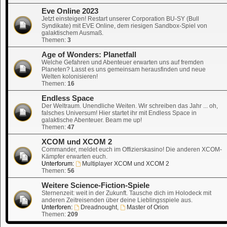
Eve Online 2023
Jetzt einsteigen! Restart unserer Corporation BU-SY (Bull
Syndikate) mit EVE Online, dem riesigen Sandbox-Spiel von
galaktischem Ausmaß.
Themen:
3
Age of Wonders: Planetfall
Welche Gefahren und Abenteuer erwarten uns auf fremden
Planeten? Lasst es uns gemeinsam herausfinden und neue
Welten kolonisieren!
Themen:
16
Endless Space
Der Weltraum. Unendliche Weiten. Wir schreiben das Jahr ... oh,
falsches Universum! Hier startet ihr mit Endless Space in
galaktische Abenteuer. Beam me up!
Themen:
47
XCOM und XCOM 2
Commander, meldet euch im Offizierskasino! Die anderen XCOM-
Kämpfer erwarten euch.
Unterforum:
Multiplayer XCOM und XCOM 2
Themen:
56
Weitere Science-Fiction-Spiele
Sternenzeit: weit in der Zukunft. Tausche dich im Holodeck mit
anderen Zeitreisenden über deine Lieblingsspiele aus.
Unterforen:
Dreadnought
,
Master of Orion
Themen:
209