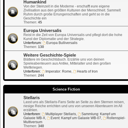
Humankind
Von der Steinzeit in die Moderne - erschafft eure eigene
Zivilisation aus den größten Kulturen der Menschheit. Sammelt
Ruhm durch große Errungenschaften und geht so in die
Geschichte ein
Themen:
45
Europa Universalis
Reist in die Zeit von Europa Universalis und pflegt dort die hohe
Kunst der Diplomatie und der Strategie.
Unterforum:
Europa Bulliversalis
Themen:
130
Weitere Geschichte-Spiele
Blättere im Geschichtsbuch. Erzähle uns von deinen
Spieleabenteuern aus Antike, Mittelalter und den großen
Weltkriegen.
Unterforen:
Imperator: Rome
,
Hearts of Iron
Themen:
244
Science Fiction
Stellaris
Lasst uns als Stellaris-Fans Seite an Seite zu den Sternen reisen,
riesige Reiche errichten und uns von unseren Abenteuern im All
erzählen.
Unterforen:
Multiplayer Stellaris
,
Sammlung: Kampf um
Galaxie WB-X
,
Event: Kampf um Galaxie WB-07
,
Rollenspiel-
Multiversum
Themen:
340