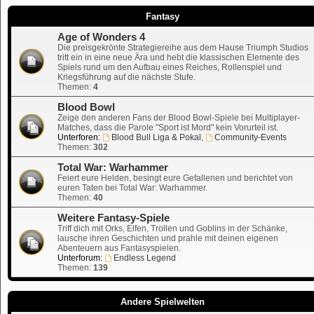
Fantasy
Age of Wonders 4
Die preisgekrönte Strategiereihe aus dem Hause Triumph Studios
tritt ein in eine neue Ära und hebt die klassischen Elemente des
Spiels rund um den Aufbau eines Reiches, Rollenspiel und
Kriegsführung auf die nächste Stufe.
Themen:
4
Blood Bowl
Zeige den anderen Fans der Blood Bowl-Spiele bei Multiplayer-
Matches, dass die Parole "Sport ist Mord" kein Vorurteil ist.
Unterforen:
Blood Bull Liga & Pokal
,
Community-Events
Themen:
302
Total War: Warhammer
Feiert eure Helden, besingt eure Gefallenen und berichtet von
euren Taten bei Total War: Warhammer.
Themen:
40
Weitere Fantasy-Spiele
Triff dich mit Orks, Elfen, Trollen und Goblins in der Schänke,
lausche ihren Geschichten und prahle mit deinen eigenen
Abenteuern aus Fantasyspielen.
Unterforum:
Endless Legend
Themen:
139
Andere Spielwelten