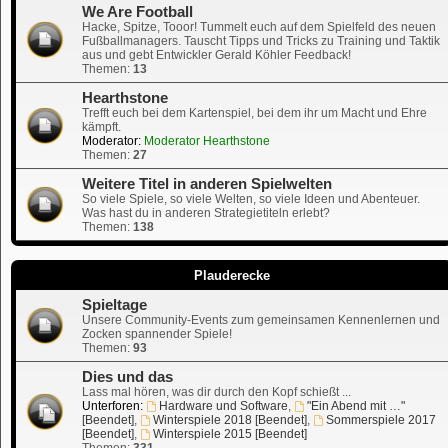
We Are Football
Hacke, Spitze, Tooor! Tummelt euch auf dem Spielfeld des neuen
Fußballmanagers. Tauscht Tipps und Tricks zu Training und Taktik
aus und gebt Entwickler Gerald Köhler Feedback!
Themen:
13
Hearthstone
Trefft euch bei dem Kartenspiel, bei dem ihr um Macht und Ehre
kämpft.
Moderator:
Moderator Hearthstone
Themen:
27
Weitere Titel in anderen Spielwelten
So viele Spiele, so viele Welten, so viele Ideen und Abenteuer.
Was hast du in anderen Strategietiteln erlebt?
Themen:
138
Plauderecke
Spieltage
Unsere Community-Events zum gemeinsamen Kennenlernen und
Zocken spannender Spiele!
Themen:
93
Dies und das
Lass mal hören, was dir durch den Kopf schießt ...
Unterforen:
Hardware und Software
,
"Ein Abend mit …"
[Beendet]
,
Winterspiele 2018 [Beendet]
,
Sommerspiele 2017
[Beendet]
,
Winterspiele 2015 [Beendet]
Themen:
331